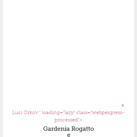
e
Luci Orkov " loading="lazy" class="webpexpress-
processed">
Gardenia Rogatto
e