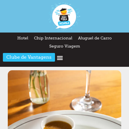
Hotel
Chip Internacional
Aluguel de Carro
Seguro Viagem
Clube de Vantagens
Arquitetura & Design
Outros temas
Quem somos