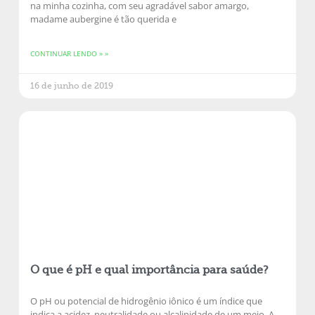
na minha cozinha, com seu agradável sabor amargo,
madame aubergine é tão querida e
CONTINUAR LENDO » »
16 de junho de 2019
O que é pH e qual importância para saúde?
O pH ou potencial de hidrogênio iônico é um índice que
indica a acidez, neutralidade ou alcalinidade de um meio. A