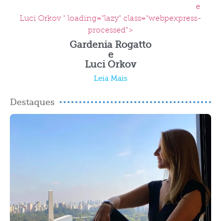
e
Luci Orkov " loading="lazy" class="webpexpress-
processed">
Gardenia Rogatto
e
Luci Orkov
Leia Mais
Destaques