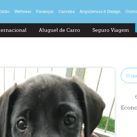
Estilo
Wellness
Finanças
Carreira
Arquitetura & Design
Outro
ternacional
Aluguel de Carro
Seguro Viagem
Econo