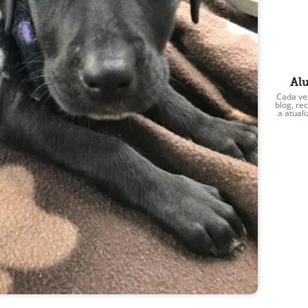
Alu
Cada ve
blog, r
a atual