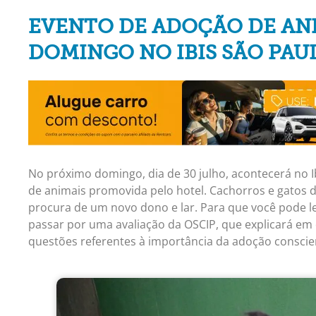
EVENTO DE ADOÇÃO DE AN
DOMINGO NO IBIS SÃO PAU
No próximo domingo, dia de 30 julho, acontecerá no I
de animais promovida pelo hotel. Cachorros e gatos d
procura de um novo dono e lar. Para que você pode l
passar por uma avaliação da OSCIP, que explicará em
questões referentes à importância da adoção conscie