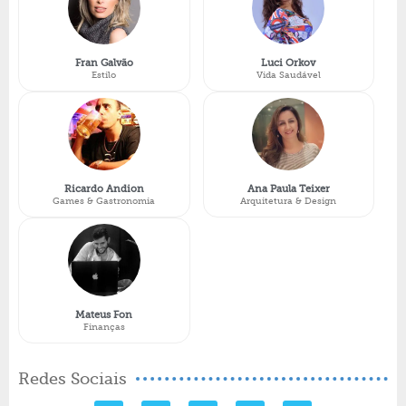
Fran Galvão
Luci Orkov
Estilo
Vida Saudável
Ricardo Andion
Ana Paula Teixer
Games & Gastronomia
Arquitetura & Design
Mateus Fon
Finanças
Redes Sociais