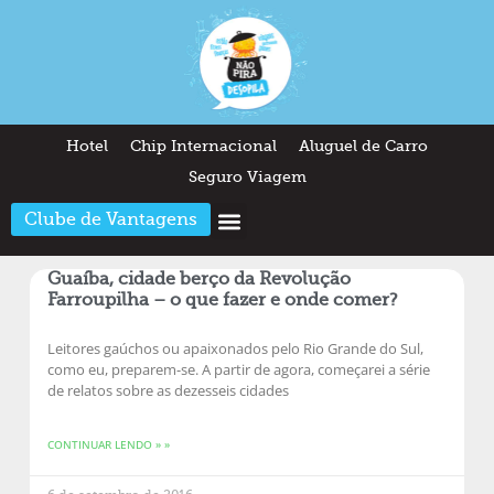
Hotel
Chip Internacional
Aluguel de Carro
Seguro Viagem
Clube de Vantagens
Arquitetura & Design
Outros temas
Quem somos
Guaíba, cidade berço da Revolução
Farroupilha – o que fazer e onde comer?
Leitores gaúchos ou apaixonados pelo Rio Grande do Sul,
como eu, preparem-se. A partir de agora, começarei a série
de relatos sobre as dezesseis cidades
CONTINUAR LENDO » »