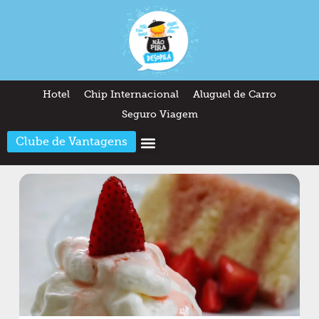
Hotel
Chip Internacional
Aluguel de Carro
Seguro Viagem
Clube de Vantagens
Arquitetura & Design
Outros temas
Quem somos