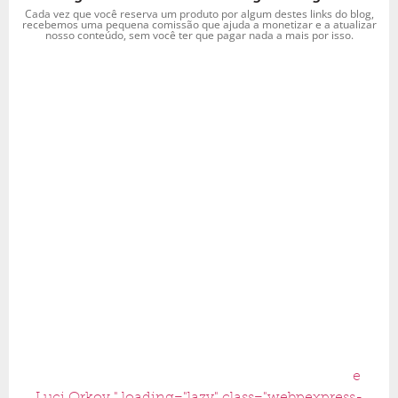
Cada vez que você reserva um produto por algum destes links do blog,
recebemos uma pequena comissão que ajuda a monetizar e a atualizar
nosso conteúdo, sem você ter que pagar nada a mais por isso.
e
Luci Orkov " loading="lazy" class="webpexpress-