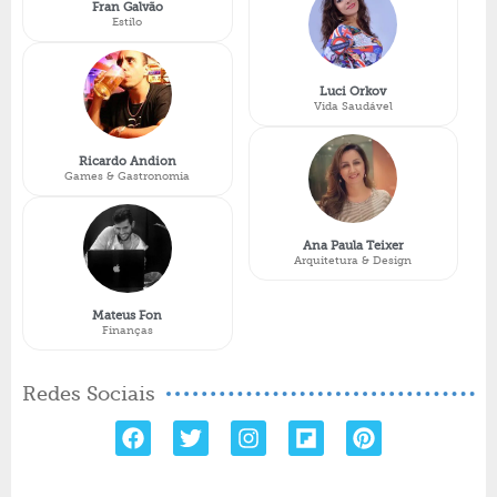
Fran Galvão
Estilo
Luci Orkov
Vida Saudável
Ricardo Andion
Games & Gastronomia
Ana Paula Teixer
Arquitetura & Design
Mateus Fon
Finanças
Redes Sociais