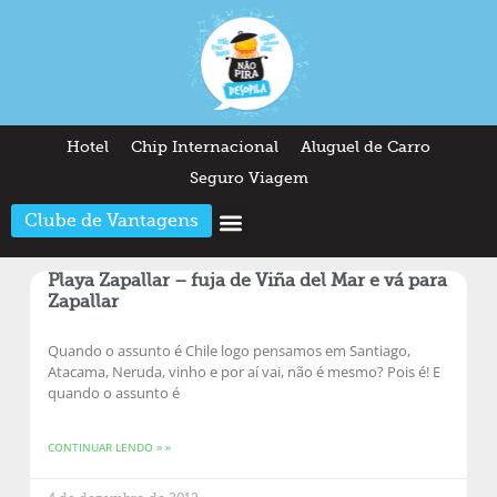
Hotel
Chip Internacional
Aluguel de Carro
Seguro Viagem
Clube de Vantagens
Arquitetura & Design
Outros temas
Quem somos
Playa Zapallar – fuja de Viña del Mar e vá para
Zapallar
Quando o assunto é Chile logo pensamos em Santiago,
Atacama, Neruda, vinho e por aí vai, não é mesmo? Pois é! E
quando o assunto é
CONTINUAR LENDO » »