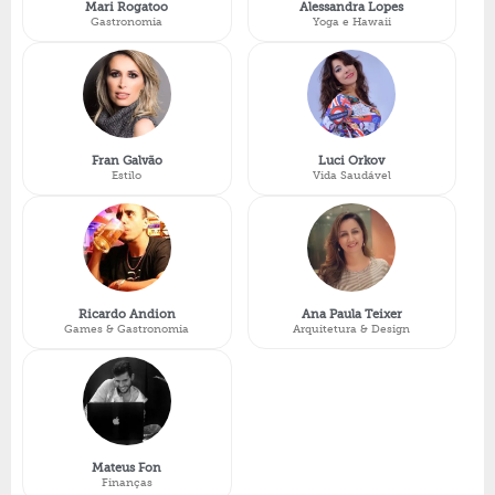
Mari Rogatoo
Alessandra Lopes
Gastronomia
Yoga e Hawaii
Fran Galvão
Luci Orkov
Estilo
Vida Saudável
Ricardo Andion
Ana Paula Teixer
Games & Gastronomia
Arquitetura & Design
Mateus Fon
Finanças