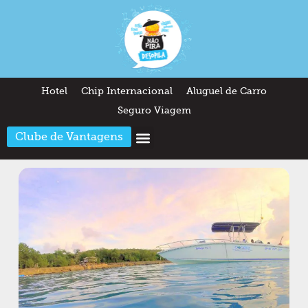
Hotel
Chip Internacional
Aluguel de Carro
Seguro Viagem
Clube de Vantagens
Arquitetura & Design
Outros temas
Quem somos