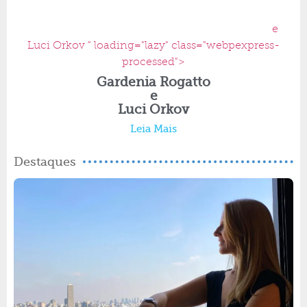
e
Luci Orkov " loading="lazy" class="webpexpress-
processed">
Gardenia Rogatto
e
Luci Orkov
Leia Mais
Destaques