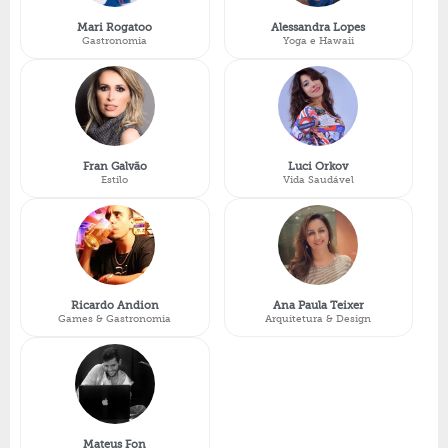
Mari Rogatoo
Alessandra Lopes
Gastronomia
Yoga e Hawaii
Fran Galvão
Luci Orkov
Estilo
Vida Saudável
Ricardo Andion
Ana Paula Teixer
Games & Gastronomia
Arquitetura & Design
Mateus Fon