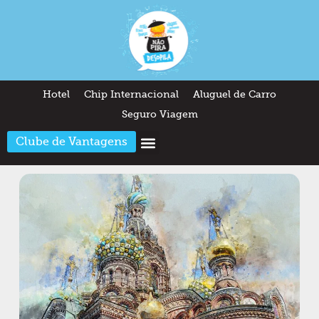
Hotel
Chip Internacional
Aluguel de Carro
Seguro Viagem
Clube de Vantagens
Arquitetura & Design
Outros temas
Quem somos