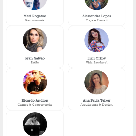
Mari Rogatoo
Alessandra Lopes
Gastronomia
Yoga e Hawaii
Fran Galvão
Luci Orkov
Estilo
Vida Saudável
Ricardo Andion
Ana Paula Teixer
Games & Gastronomia
Arquitetura & Design