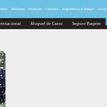
Estilo
Wellness
Finanças
Carreira
Arquitetura & Design
Outro
ternacional
Aluguel de Carro
Seguro Viagem