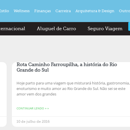
Estilo
Wellness
Finanças
Carreira
Arquitetura & Design
Outro
ternacional
Aluguel de Carro
Seguro Viagem
Rota Caminho Farroupilha, a história do Rio
Grande do Sul
Hoje parto para uma viagem que misturará história, gastronomia,
enoturismo e muito amor ao Rio Grande do Sul. Não sei se este
amor vem dos grandes
CONTINUAR LENDO » »
10 de julho de 2016