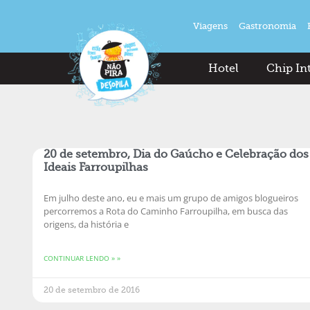
Viagens
Gastronomia
Hotel
Chip In
20 de setembro, Dia do Gaúcho e Celebração dos
Ideais Farroupilhas
Em julho deste ano, eu e mais um grupo de amigos blogueiros
percorremos a Rota do Caminho Farroupilha, em busca das
origens, da história e
CONTINUAR LENDO » »
20 de setembro de 2016