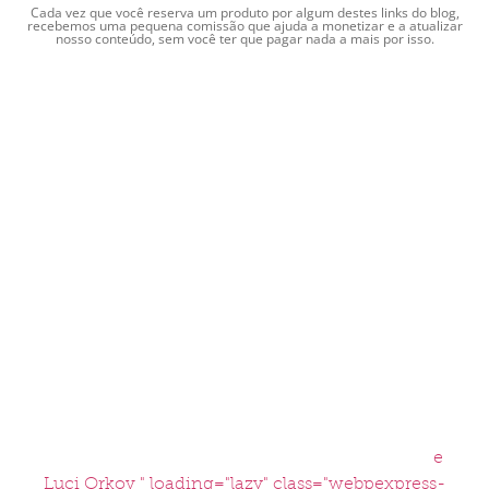
Cada vez que você reserva um produto por algum destes links do blog,
recebemos uma pequena comissão que ajuda a monetizar e a atualizar
nosso conteúdo, sem você ter que pagar nada a mais por isso.
e
Luci Orkov " loading="lazy" class="webpexpress-