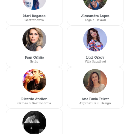
Mari Rogatoo
Alessandra Lopes
Gastronomia
Yoga e Hawaii
Fran Galvão
Luci Orkov
Estilo
Vida Saudável
Ricardo Andion
Ana Paula Teixer
Games & Gastronomia
Arquitetura & Design