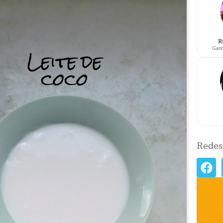
R
Gam
Redes