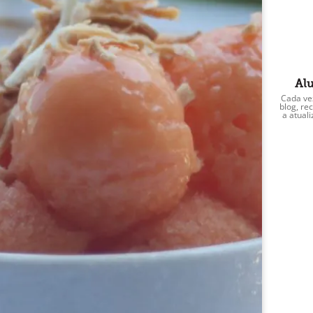
Alu
Cada ve
blog, r
a atual