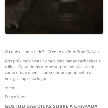
Ou que tal uma rede? – Crédito da foto: Fran Galvão
Nos próximos posts, vamos detalhar as cachoeiras e
trilhas. Garantimos que se surpreenderão, assim
como nós, e quem sabe sentir um pouquinho da
energia ímpar do lugar!
Até mais,
Fran e Vitor
GOSTOU DAS DICAS SOBRE A CHAPADA