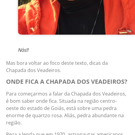
Nós!!
Mas bora voltar ao foco deste texto, dicas da
Chapada dos Veadeiros.
ONDE FICA A CHAPADA DOS VEADEIROS?
Para começarmos a falar da Chapada dos Veadeiros,
é bom saber onde fica. Situada na região centro-
oeste do estado de Goiás, está sobre uma pedra
enorme de quartzo rosa. Aliás, pedra abundante na
região.
Reza a lenda que em 1970, astronautas americanos