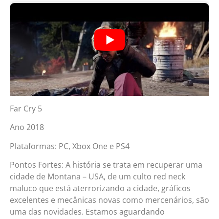
Far Cry 5
Ano 2018
Plataformas: PC, Xbox One e PS4
Pontos Fortes: A história se trata em recuperar uma
cidade de Montana – USA, de um culto red neck
maluco que está aterrorizando a cidade, gráficos
excelentes e mecânicas novas como mercenários, são
uma das novidades. Estamos aguardando