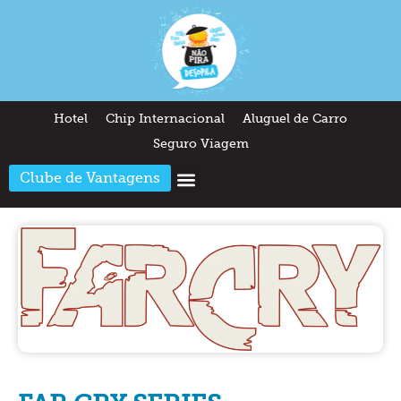
Hotel
Chip Internacional
Aluguel de Carro
Seguro Viagem
Clube de Vantagens
Arquitetura & Design
Outros temas
Quem somos