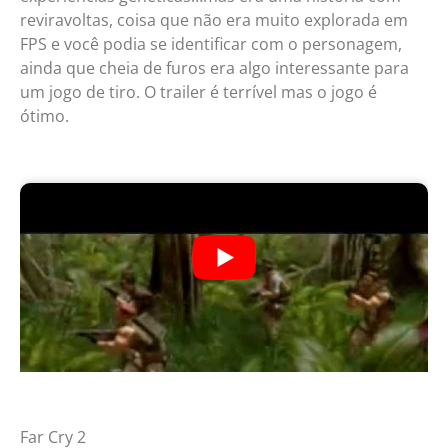
reviravoltas, coisa que não era muito explorada em
FPS e você podia se identificar com o personagem,
ainda que cheia de furos era algo interessante para
um jogo de tiro. O trailer é terrível mas o jogo é
ótimo.
Far Cry 2