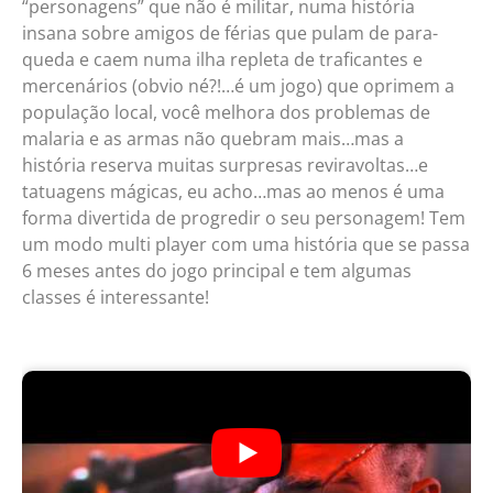
“personagens” que não é militar, numa história
insana sobre amigos de férias que pulam de para-
queda e caem numa ilha repleta de traficantes e
mercenários (obvio né?!…é um jogo) que oprimem a
população local, você melhora dos problemas de
malaria e as armas não quebram mais…mas a
história reserva muitas surpresas reviravoltas…e
tatuagens mágicas, eu acho…mas ao menos é uma
forma divertida de progredir o seu personagem! Tem
um modo multi player com uma história que se passa
6 meses antes do jogo principal e tem algumas
classes é interessante!