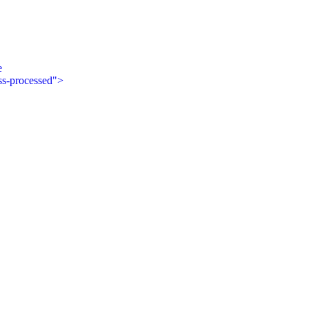
e
ss-processed">