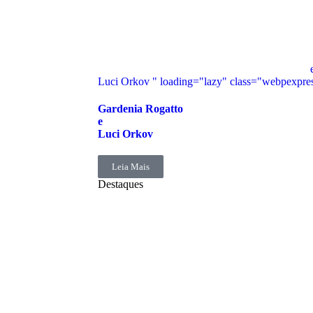
Luci Orkov " loading="lazy" class="webpexpre
Gardenia Rogatto
e
Luci Orkov
Leia Mais
Destaques