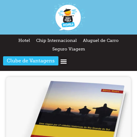
Hotel
Chip Internacional
Aluguel de Carro
Seguro Viagem
Clube de Vantagens
Arquitetura & Design
Outros temas
Quem somos