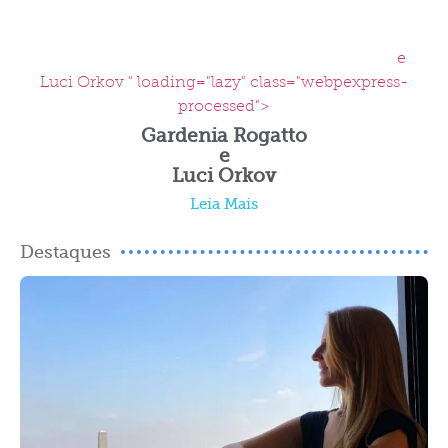
e
Luci Orkov " loading="lazy" class="webpexpress-
processed">
Gardenia Rogatto
e
Luci Orkov
Leia Mais
Destaques