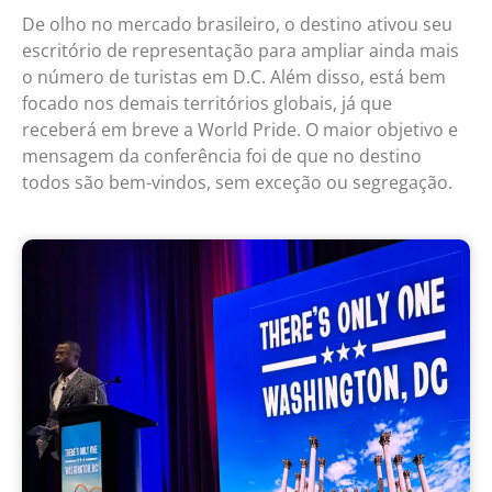
De olho no mercado brasileiro, o destino ativou seu
escritório de representação para ampliar ainda mais
o número de turistas em D.C. Além disso, está bem
focado nos demais territórios globais, já que
receberá em breve a World Pride. O maior objetivo e
mensagem da conferência foi de que no destino
todos são bem-vindos, sem exceção ou segregação.