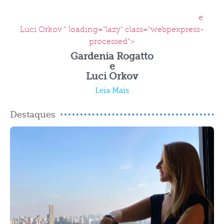
e
Luci Orkov " loading="lazy" class="webpexpress-
processed">
Gardenia Rogatto
e
Luci Orkov
Leia Mais
Destaques