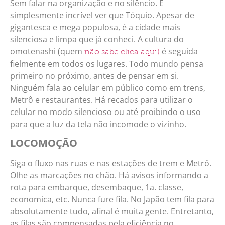
Sem falar na organização e no silêncio. É
simplesmente incrível ver que Tóquio. Apesar de
gigantesca e mega populosa, é a cidade mais
silenciosa e limpa que já conheci. A cultura do
omotenashi (quem
é seguida
não sabe clica aqui)
fielmente em todos os lugares. Todo mundo pensa
primeiro no próximo, antes de pensar em si.
Ninguém fala ao celular em público como em trens,
Metrô e restaurantes. Há recados para utilizar o
celular no modo silencioso ou até proibindo o uso
para que a luz da tela não incomode o vizinho.
LOCOMOÇÃO
Siga o fluxo nas ruas e nas estações de trem e Metrô.
Olhe as marcações no chão. Há avisos informando a
rota para embarque, desembaque, 1a. classe,
economica, etc. Nunca fure fila. No Japão tem fila para
absolutamente tudo, afinal é muita gente. Entretanto,
as filas são compensadas pela eficiência no