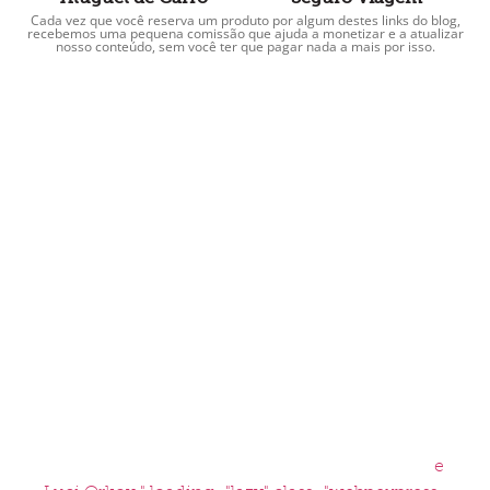
Cada vez que você reserva um produto por algum destes links do blog,
recebemos uma pequena comissão que ajuda a monetizar e a atualizar
nosso conteúdo, sem você ter que pagar nada a mais por isso.
e