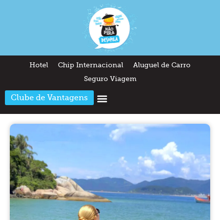
Hotel
Chip Internacional
Aluguel de Carro
Seguro Viagem
Clube de Vantagens
Arquitetura & Design
Outros temas
Quem somos