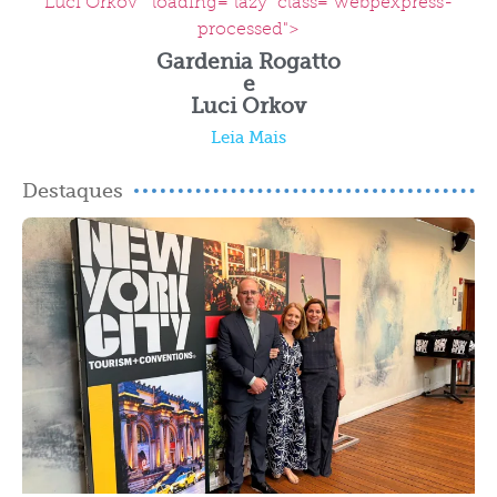
Luci Orkov " loading="lazy" class="webpexpress-
processed">
Gardenia Rogatto
e
Luci Orkov
Leia Mais
Destaques