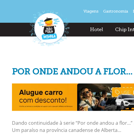
Viagens
Gastronomia
Hotel
Chip In
POR ONDE ANDOU A FLOR… 
Dando continuidade à serie “Por onde andou a flor…”
Um paraíso na província canadense de Alberta…