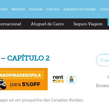
Estilo
Wellness
Finanças
Carreira
Arquitetura & Design
Outro
ternacional
Aluguel de Carro
Seguro Viagem
– CAPÍTULO 2
Econo
 aqui vai um pouquinho das Canadian Rockies.