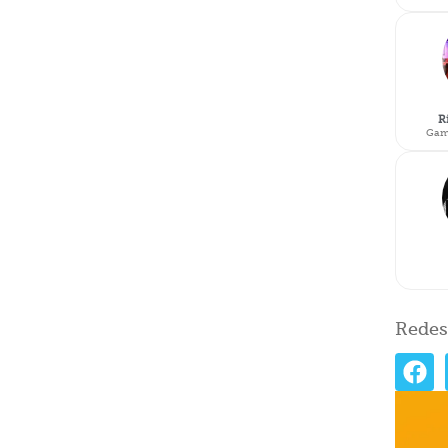
R
Gam
Redes