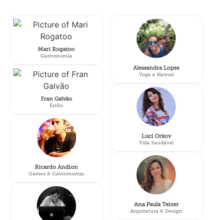
Mari Rogatoo
Gastronomia
Alessandra Lopes
Yoga e Hawaii
Fran Galvão
Estilo
Luci Orkov
Vida Saudável
Ricardo Andion
Games & Gastronomia
Ana Paula Teixer
Arquitetura & Design