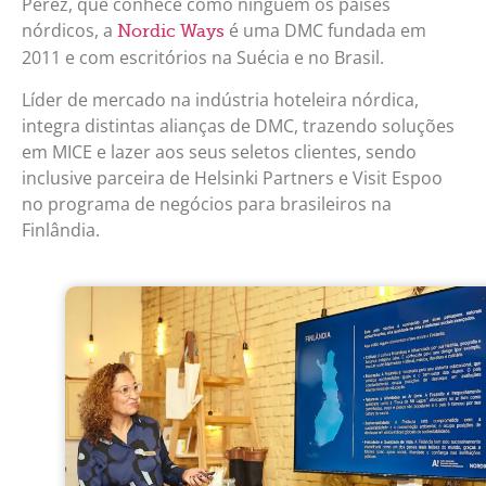
Perez, que conhece como ninguém os países
nórdicos, a
é uma DMC fundada em
Nordic Ways
2011 e com escritórios na Suécia e no Brasil.
Líder de mercado na indústria hoteleira nórdica,
integra distintas alianças de DMC, trazendo soluções
em MICE e lazer aos seus seletos clientes, sendo
inclusive parceira de Helsinki Partners e Visit Espoo
no programa de negócios para brasileiros na
Finlândia.