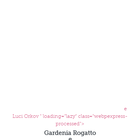
e
Luci Orkov " loading="lazy" class="webpexpress-
processed">
Gardenia Rogatto
e