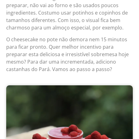
preparar, não vai ao forno e são usados poucos
ingredientes. Costumo usar potinhos e copinhos de
tamanhos diferentes. Com isso, o visual fica bem
charmoso para um almoço especial, por exemplo.
O cheesecake no pote não demora nem 15 minutos
para ficar pronto. Quer melhor incentivo para
preparar esta deliciosa e irresistível sobremesa hoje
mesmo? Para dar uma incrementada, adiciono
castanhas do Pará. Vamos ao passo a passo?