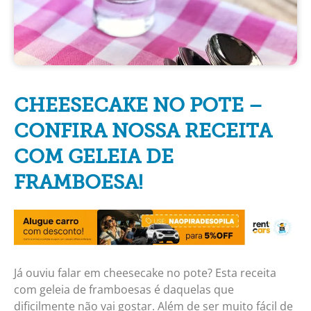
CHEESECAKE NO POTE –
CONFIRA NOSSA RECEITA
COM GELEIA DE
FRAMBOESA!
Já ouviu falar em cheesecake no pote? Esta
receita
com geleia de framboesas é daquelas que
dificilmente não vai gostar. Além de ser m
uito fácil de