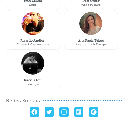
Fran Galvão
Luci Orkov
Estilo
Vida Saudável
Ricardo Andion
Ana Paula Teixer
Games & Gastronomia
Arquitetura & Design
Mateus Fon
Finanças
Redes Sociais