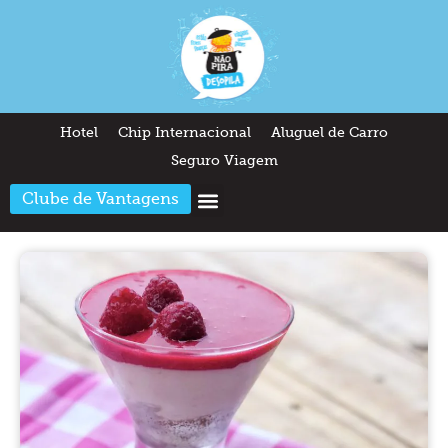
Hotel
Chip Internacional
Aluguel de Carro
Seguro Viagem
Clube de Vantagens
Arquitetura & Design
Outros temas
Quem somos