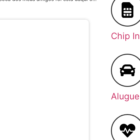
Chip I
Alugue