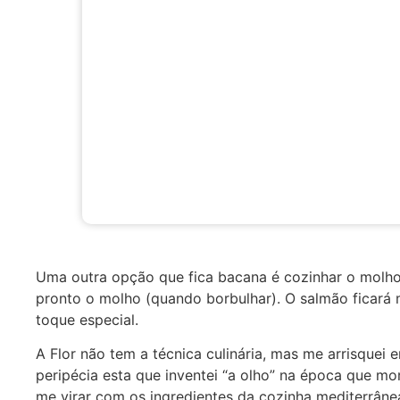
Uma outra opção que fica bacana é cozinhar o molh
pronto o molho (quando borbulhar). O salmão ficará 
toque especial.
A Flor não tem a técnica culinária, mas me arrisquei e
peripécia esta que inventei “a olho” na época que mo
me virar com os ingredientes da cozinha mediterrâne