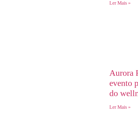
Ler Mais »
Aurora 
evento p
do well
Ler Mais »