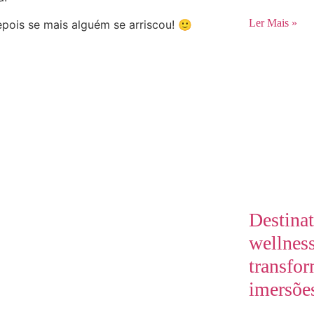
Ler Mais »
pois se mais alguém se arriscou! 🙂
Destina
wellness
transfo
imersõe