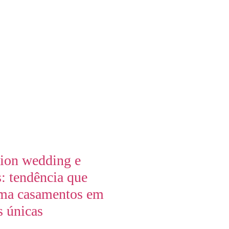
tion wedding e
: tendência que
rma casamentos em
s únicas