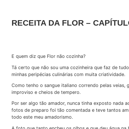
RECEITA DA FLOR – CAPÍTUL
E quem diz que Flor não cozinha?
Tá certo que não sou uma cozinheira que faz de tudo,
minhas peripécias culinárias com muita criatividade.
Como tenho o sangue italiano correndo pelas veias, 
improviso e cheios de tempero.
Por ser algo tão amador, nunca tinha exposto nada 
fotos de preparo foi tão comentada e teve tantos ami
todo este meu amadorismo.
A foto que tanto encheu os olhos e que deu água na