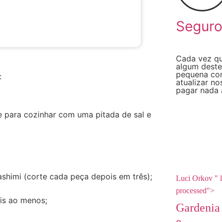
Segur
Cada vez qu
algum deste
pequena com
:
atualizar n
pagar nada 
e para cozinhar com uma pitada de sal e
shimi (corte cada peça depois em três);
Luci Orkov " 
processed">
is ao menos;
Gardenia
e