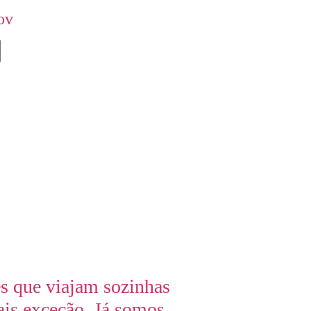
ov
s que viajam sozinhas
ais exceção. Já somos