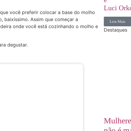
Luci Ork
 que você preferir colocar a base do molho
o, baixíssimo. Assim que começar a
Leia Mais
gideira onde você está cozinhando o molho e
Destaques
ara degustar.
Mulhere
não é m