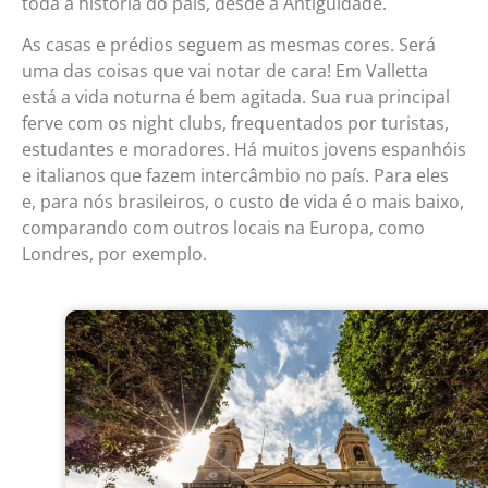
toda a história do país, desde a Antiguidade.
As casas e prédios seguem as mesmas cores. Será
uma das coisas que vai notar de cara! Em Valletta
está a vida noturna é bem agitada. Sua rua principal
ferve com os night clubs, frequentados por turistas,
estudantes e moradores. Há muitos jovens espanhóis
e italianos que fazem intercâmbio no país. Para eles
e, para nós brasileiros, o custo de vida é o mais baixo,
comparando com outros locais na Europa, como
Londres, por exemplo.