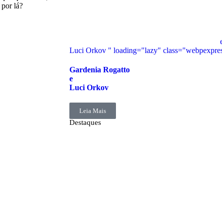
 por lá?
Luci Orkov " loading="lazy" class="webpexpre
Gardenia Rogatto
e
Luci Orkov
Leia Mais
Destaques