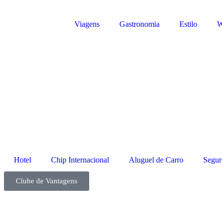
Viagens
Gastronomia
Estilo
W
Hotel
Chip Internacional
Aluguel de Carro
Segur
Clube de Vantagens