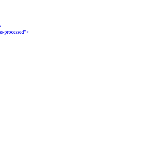
e
ss-processed">