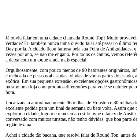
Já ouviu falar em uma cidade chamada Round Top? Muito provavel
verdade? Eu também nunca tinha ouvido falar até passar o último f
Day por lá. A cidade ficou famosa pela sua Feira de Antiguidades, 
vezes por ano, se não me engano. Por todos os cantos, vemos referên
a deixa com um toque ainda mais especial.
Orgulhosamente, com pouco menos de 90 habitantes originários, inf
e recheada de pessoas abastadas, vindas de várias partes do estado, a
exótica. Em sua pequena extensão, excelentes opções gastronômicas,
mesmo uma loja com produtos diferentões para você se entreter pe
hora.
Localizada a aproximadamente 96 milhas de Houston e 80 milhas d
excelente pedida para um final de semana ou bate volta. Assim qu
explorar a cidade, logo me remeteu ao estilo hype e fancy de Austin
conversado com muitos turistas, não tenho dúvidas, que boa parte d
região texana.
Achei a cidade tão bacana, que resolvi falar de Round Top, antes de