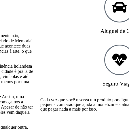
Aluguel de 
mente não,
eriado de Memorial
que acontece duas
cias à arte, o que
luência holandesa
 cidade é pra lá de
 vinícolas e até
lo menos por uma
Seguro Via
e Austin, uma
Cada vez que você reserva um produto por algum
e começamos a
pequena comissão que ajuda a monetizar e a atua
. Apesar de não ter
que pagar nada a mais por isso.
eles vem daquela
 qualquer outra,