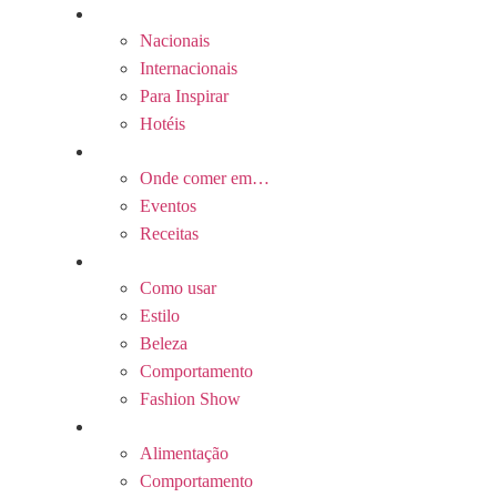
Ir
Viagens
para
Nacionais
o
Internacionais
conteúdo
Para Inspirar
Hotéis
Gastronomia
Onde comer em…
Eventos
Receitas
Estilo
Como usar
Estilo
Beleza
Comportamento
Fashion Show
Wellness
Alimentação
Comportamento