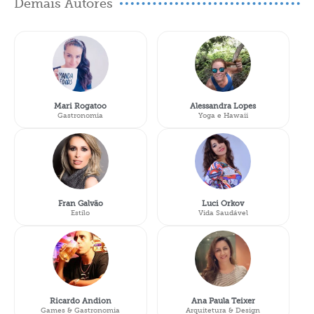
Demais Autores
Mari Rogatoo
Alessandra Lopes
Gastronomia
Yoga e Hawaii
Fran Galvão
Luci Orkov
Estilo
Vida Saudável
Ricardo Andion
Ana Paula Teixer
Games & Gastronomia
Arquitetura & Design