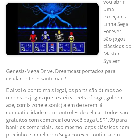
vou abrir
uma
exceção, a
Linha Sega
Forever,
são jogos
clássicos do
Master
System,
Genesis/Mega Drive, Dreamcast portados para
celular. Interessante não?
E ai vai o ponto mais legal, os ports são ótimos ao
menos os jogos que testei (streets of rage, golden
axe, comix zone e sonic) além de terem já
compatibilidade com controles de celular, todos são
gratuitos com comercial ou você paga US$1,99 para
banir os comerciais. Isso mesmo jogos clássicos com
precinho e o melhor o Sega Forever continua em