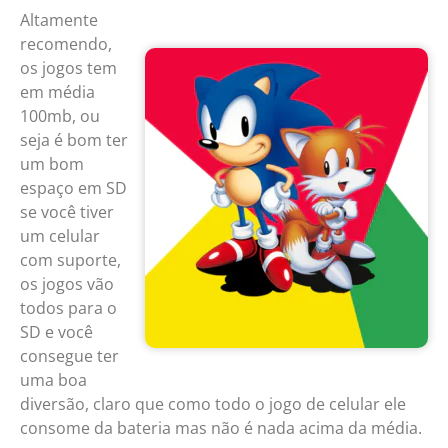
Altamente
recomendo,
os jogos tem
em média
100mb, ou
seja é bom ter
um bom
espaço em SD
se você tiver
um celular
com suporte,
os jogos vão
todos para o
SD e você
consegue ter
uma boa
diversão, claro que como todo o jogo de celular ele
consome da bateria mas não é nada acima da média.