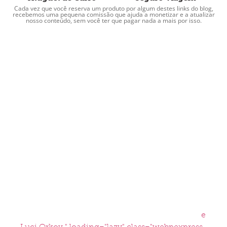
Cada vez que você reserva um produto por algum destes links do blog,
recebemos uma pequena comissão que ajuda a monetizar e a atualizar
nosso conteúdo, sem você ter que pagar nada a mais por isso.
e