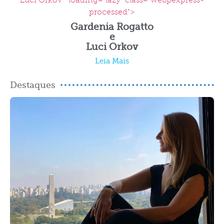
Luci Orkov " loading="lazy" class="webpexpress-
processed">
Gardenia Rogatto
e
Luci Orkov
Leia Mais
Destaques