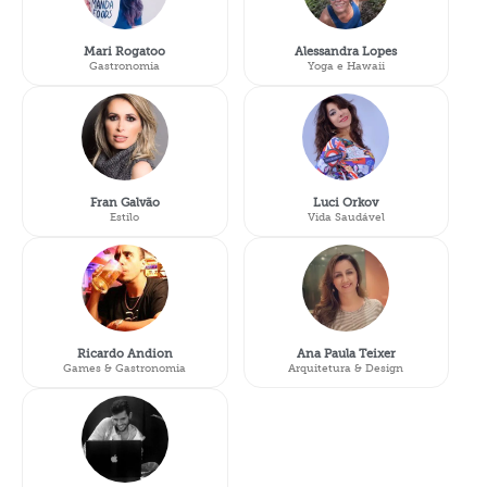
Mari Rogatoo
Alessandra Lopes
Gastronomia
Yoga e Hawaii
Fran Galvão
Luci Orkov
Estilo
Vida Saudável
Ricardo Andion
Ana Paula Teixer
Games & Gastronomia
Arquitetura & Design