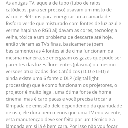
As antigas TV, aquela de tubo (tubo de raios
catódicos, para ser preciso) usavam um misto de
vácuo e elétrons para energizar uma camada de
fosforo verde que misturado com fontes de luz azul e
vermelha(olha o RGB ai) davam as cores, tecnologia
velha, tóxica e um problema de descarte até hoje,
então vieram as Tv’s finas, basicamente (bem
basicamente) as 4 fontes ai de cima funcionam da
mesma maneira, se energizam os gazes que pode ser
parentes das luzes florecentes (plasma) ou mesmo
versões atualizadas dos Catódicos (LCD e LED) e
ainda existe uma 6 fonte o DLP (digital light
processing) que é como funcionam os projetores, o
projetor é muito legal, uma ótima fonte de home
cinema, mas é caro pacas e você precisa trocar a
lâmpada de emissão dele dependendo da quantidade
de uso, ele dura bem menos que uma TV equivalente,
esta manutenção deve ser feita por um técnico e a
lâmpada em si já é bem cara. Por isso não vou focar