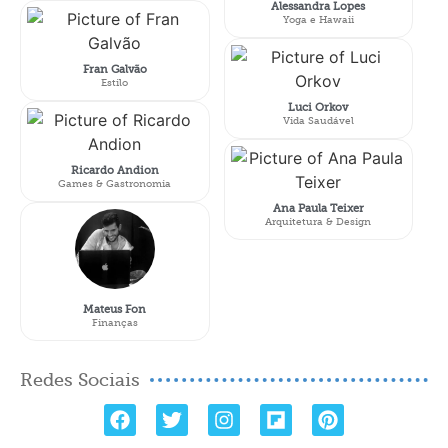
Alessandra Lopes
Yoga e Hawaii
Fran Galvão
Estilo
Luci Orkov
Vida Saudável
Ricardo Andion
Games & Gastronomia
Ana Paula Teixer
Arquitetura & Design
Mateus Fon
Finanças
Redes Sociais