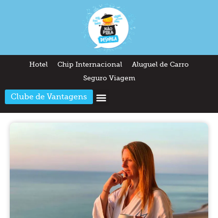
Hotel
Chip Internacional
Aluguel de Carro
Seguro Viagem
Clube de Vantagens
Arquitetura & Design
Outros temas
Quem somos