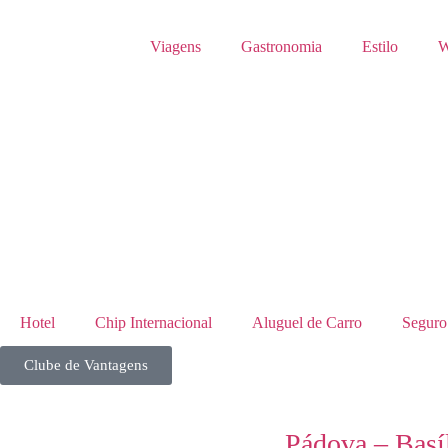
Viagens
Gastronomia
Estilo
W
Hotel
Chip Internacional
Aluguel de Carro
Seguro
Clube de Vantagens
Pádova – Basí