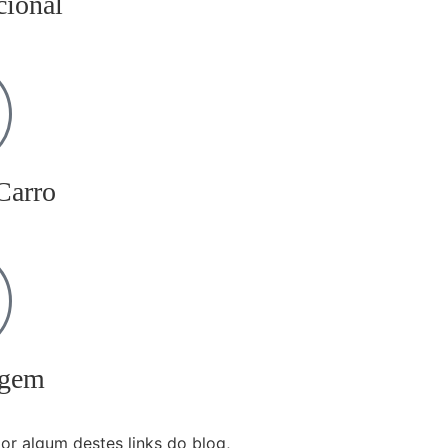
cional
Carro
agem
r algum destes links do blog,