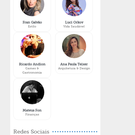
Fran Galvão
Luci Orkov
Estilo
Vida Saudável
Ricardo Andion
Ana Paula Teixer
Games &
Arquitetura & Design
Gastronomia
Mateus Fon
Finanças
Redes Sociais