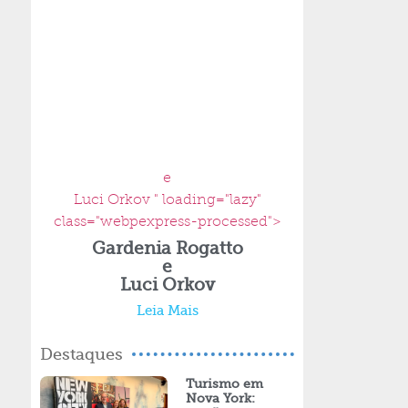
e
Luci Orkov " loading="lazy"
class="webpexpress-processed">
Gardenia Rogatto
e
Luci Orkov
Leia Mais
Destaques
Turismo em
Nova York: