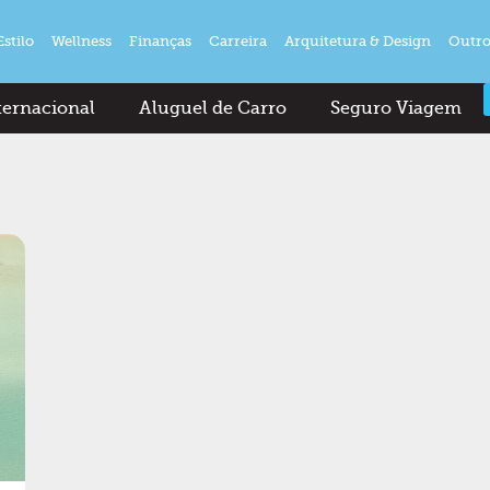
Estilo
Wellness
Finanças
Carreira
Arquitetura & Design
Outro
ternacional
Aluguel de Carro
Seguro Viagem