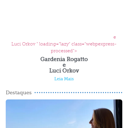
e
Luci Orkov " loading="lazy" class="webpexpress-
processed">
Gardenia Rogatto
e
Luci Orkov
Leia Mais
Destaques