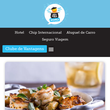
Hotel
Chip Internacional
Aluguel de Carro
Seguro Viagem
Clube de Vantagens
Arquitetura & Design
Outros temas
Quem somos