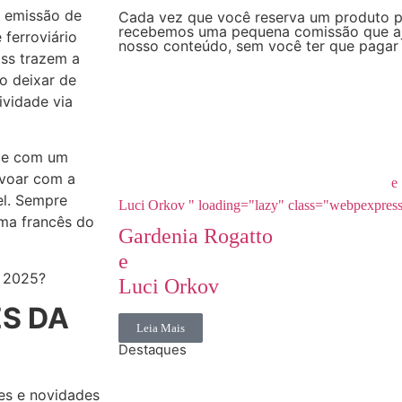
e emissão de
Cada vez que você reserva um produto po
recebemos uma pequena comissão que aju
ferroviário
nosso conteúdo, sem você ter que pagar 
ass trazem a
so deixar de
vidade via
nce com um
 voar com a
e
el. Sempre
Luci Orkov " loading="lazy" class="webpexpres
ima francês do
Gardenia Rogatto
e
a 2025?
Luci Orkov
S DA
Leia Mais
Destaques
es e novidades