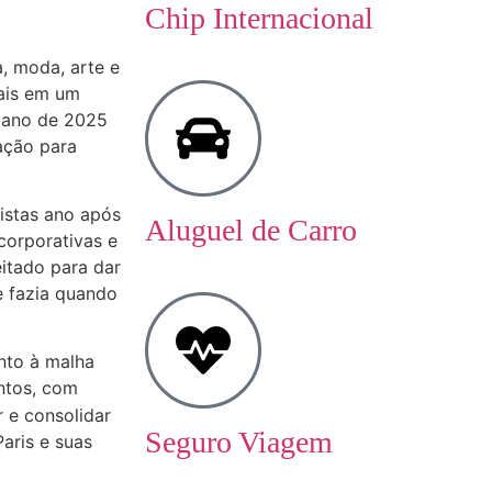
Chip Internacional
, moda, arte e
mais em um
o ano de 2025
ação para
istas ano após
Aluguel de Carro
orporativas e
eitado para dar
e fazia quando
nto à malha
ntos, com
 e consolidar
Seguro Viagem
Paris e suas