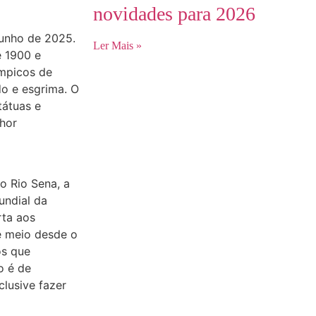
novidades para 2026
junho de 2025.
Ler Mais »
e 1900 e
ímpicos de
o e esgrima. O
tátuas e
lhor
o Rio Sena, a
undial da
rta aos
e meio desde o
os que
o é de
clusive fazer