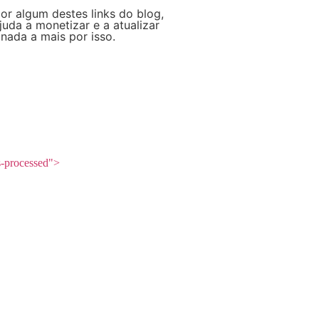
r algum destes links do blog,
da a monetizar e a atualizar
nada a mais por isso.
s-processed">