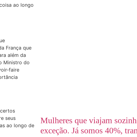
 coisa ao longo
que
oda França que
ara além da
o Ministro do
oir-faire
ortância
ncertos
re seus
Mulheres que viajam sozinh
cas ao longo de
exceção. Já somos 40%, tra