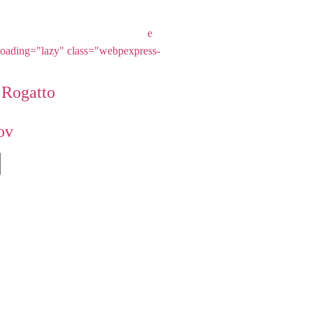
e
loading="lazy" class="webpexpress-
 Rogatto
ov