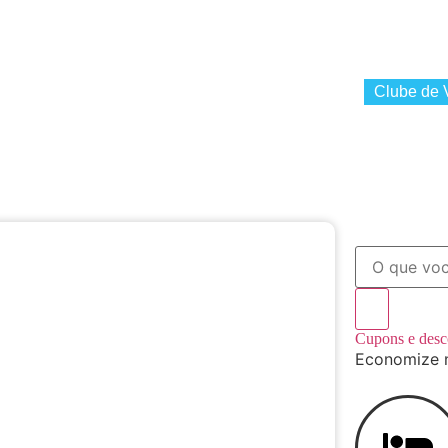
Estilo
Wellness
Finanças
Carreira
Arquitetura & Design
Outros 
Clube de 
ional
Aluguel de Carro
Seguro Viagem
Cupons e des
Economize 