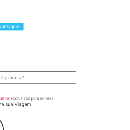
temas
Quem somos
Contato
Vantagens
contos
exclusivos para leitores
na sua Viagem