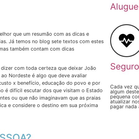
Alugue
melhor que um resumão com as dicas e
as. Já temos no blog sete textos com estes
, mas também contam com dicas
Segur
o dizer com toda certeza que deixar João
s ao Nordeste é algo que deve avaliar
 custo x benefício, educação do povo e por
Cada vez qu
ão é difícil escutar dos que visitam o Estado
algum deste
pequena com
antes ou que não imaginavam que as praias
atualizar n
dica e considere o destino em sua próxima
pagar nada 
ESSOA?