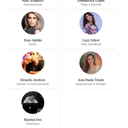
Mari Rogatoo
Alessandra Lopes
Gastronomia
Yoga e Hawaii
Fran Galvão
Luci Orkov
Estilo
Vida Saudável
Ricardo Andion
Ana Paula Teixer
Games & Gastronomia
Arquitetura & Design
Mateus Fon
Finanças