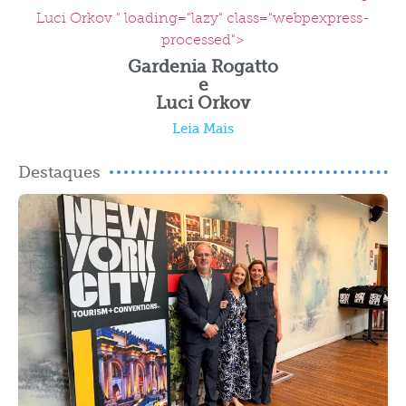
Luci Orkov " loading="lazy" class="webpexpress-
processed">
Gardenia Rogatto
e
Luci Orkov
Leia Mais
Destaques