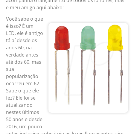
acompanha o lançamento de todos os Iphones, mas
e meu amigo aqui abaixo:
Você sabe o que
é isso? É um
LED, ele é antigo
tá aí desde os
anos 60, na
verdade antes
até dos 60, mas
sua
popularização
ocorreu em 62.
Sabe o que ele
fez? Ele foi se
atualizando
nestes últimos
50 anos e desde
2016, um pouco
antes inclusive, substituiu as luzes fluorecentes, sim