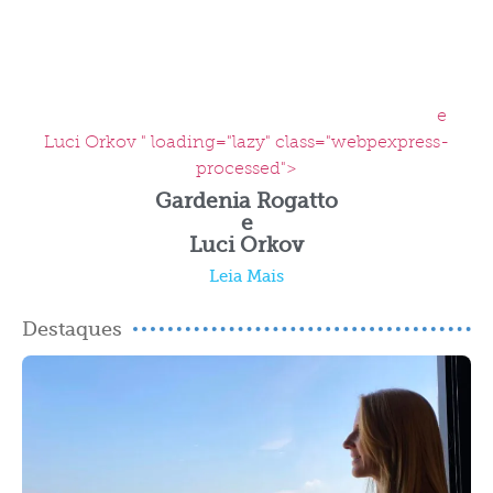
e
Luci Orkov " loading="lazy" class="webpexpress-
processed">
Gardenia Rogatto
e
Luci Orkov
Leia Mais
Destaques