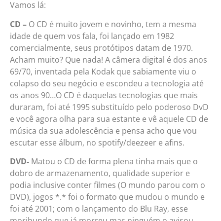
Vamos lá:
CD –
O CD é muito jovem e novinho, tem a mesma
idade de quem vos fala, foi lançado em 1982
comercialmente, seus protótipos datam de 1970.
Acham muito? Que nada! A câmera digital é dos anos
69/70, inventada pela Kodak que sabiamente viu o
colapso do seu negócio e escondeu a tecnologia até
os anos 90…O CD é daquelas tecnologias que mais
duraram, foi até 1995 substituído pelo poderoso DvD
e você agora olha para sua estante e vê aquele CD de
música da sua adolescência e pensa acho que vou
escutar esse álbum, no spotify/deezeer e afins.
DVD-
Matou o CD de forma plena tinha mais que o
dobro de armazenamento, qualidade superior e
podia inclusive conter filmes (O mundo parou com o
DVD), jogos *.* foi o formato que mudou o mundo e
foi até 2001; com o lançamento do Blu Ray, esse
moribundo que já morreu mas ninguém o avisou