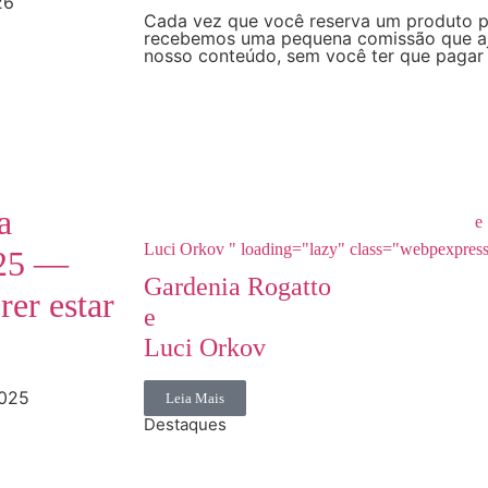
26
Cada vez que você reserva um produto po
recebemos uma pequena comissão que aju
nosso conteúdo, sem você ter que pagar 
a
e
Luci Orkov " loading="lazy" class="webpexpres
025 —
Gardenia Rogatto
rer estar
e
Luci Orkov
2025
Leia Mais
Destaques