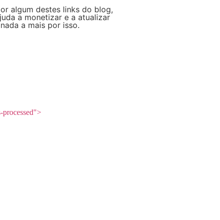
r algum destes links do blog,
da a monetizar e a atualizar
nada a mais por isso.
s-processed">