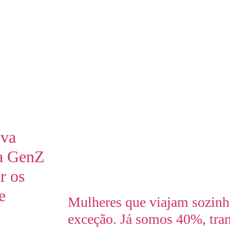
va
a GenZ
r os
e
Mulheres que viajam sozinh
exceção. Já somos 40%, tra