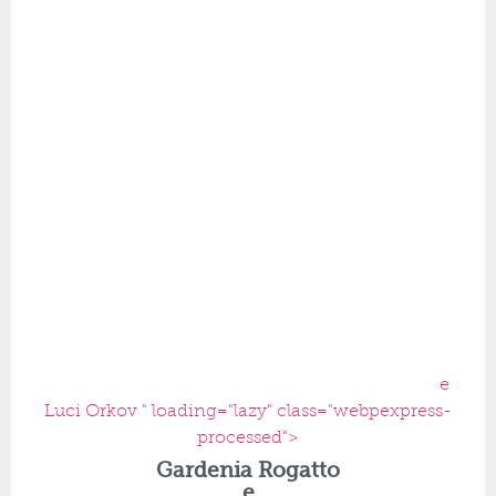
e
Luci Orkov " loading="lazy" class="webpexpress-
processed">
Gardenia Rogatto
e