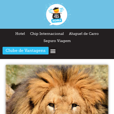
Hotel
Chip Internacional
Aluguel de Carro
Seguro Viagem
Clube de Vantagens
Arquitetura & Design
Outros temas
Quem somos