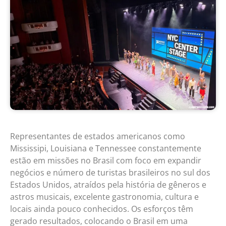
Representantes de estados americanos como
Mississipi, Louisiana e Tennessee constantemente
estão em missões no Brasil com foco em expandir
negócios e número de turistas brasileiros no sul dos
Estados Unidos, atraídos pela história de gêneros e
astros musicais, excelente gastronomia, cultura e
locais ainda pouco conhecidos. Os esforços têm
gerado resultados, colocando o Brasil em uma