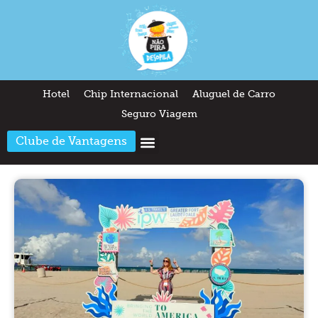
Hotel
Chip Internacional
Aluguel de Carro
Seguro Viagem
Clube de Vantagens
Arquitetura & Design
Outros temas
Quem somos