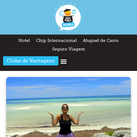
Hotel
Chip Internacional
Aluguel de Carro
Seguro Viagem
Clube de Vantagens
Arquitetura & Design
Outros temas
Quem somos