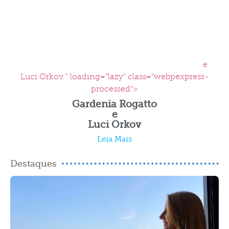
e
Luci Orkov " loading="lazy" class="webpexpress-
processed">
Gardenia Rogatto
e
Luci Orkov
Leia Mais
Destaques