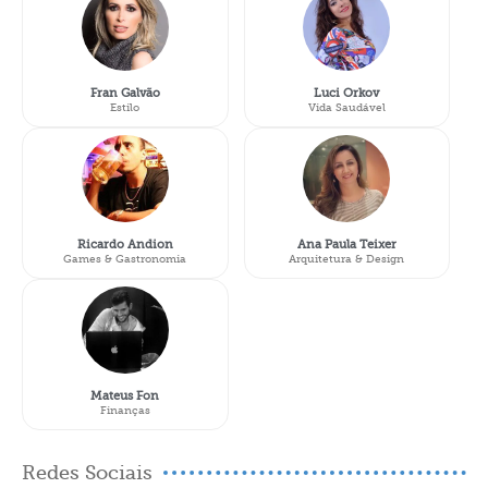
Fran Galvão
Luci Orkov
Estilo
Vida Saudável
Ricardo Andion
Ana Paula Teixer
Games & Gastronomia
Arquitetura & Design
Mateus Fon
Finanças
Redes Sociais