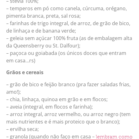
– stevia 100%;
– temperos em pó como canela, cúrcuma, orégano,
pimenta branca, preta, sal rosa;
– farinhas de trigo integral, de arroz, de grão de bico,
de linhaça e de banana verde;
– geleia sem açúcar 100% fruta (as de embalagem alta
da Queensberry ou St. Dalfour);
– paçoca ou goiabada (os únicos doces que entram
em casa…rs)
Grãos e cereais
– grão de bico e feijão branco (pra fazer saladas frias,
amo!);
– chia, linhaça, quinoa em grão e em flocos;
– aveia (integral, em flocos e farinha);
– arroz integral, arroz vermelho, ou arroz negro (tem
mais nutrientes e é mais proteico que o branco);
– ervilha seca;
– granola (quando não faço em casa –
lembram como