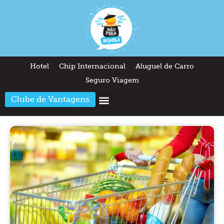
Hotel
Chip Internacional
Aluguel de Carro
Seguro Viagem
Clube de Vantagens
Arquitetura & Design
Outros temas
Quem somos