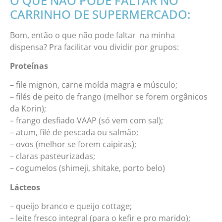
O QUE NÃO PODE FALTAR NO
CARRINHO DE SUPERMERCADO:
Bom, então o que não pode faltar na minha
dispensa? Pra facilitar vou dividir por grupos:
Proteínas
– file mignon, carne moída magra e músculo;
– filés de peito de frango (melhor se forem orgânicos
da Korin);
– frango desfiado VAAP (só vem com sal);
– atum, filé de pescada ou salmão;
– ovos (melhor se forem caipiras);
– claras pasteurizadas;
– cogumelos (shimeji, shitake, porto belo)
Lácteos
– queijo branco e queijo cottage;
– leite fresco integral (para o kefir e pro marido);