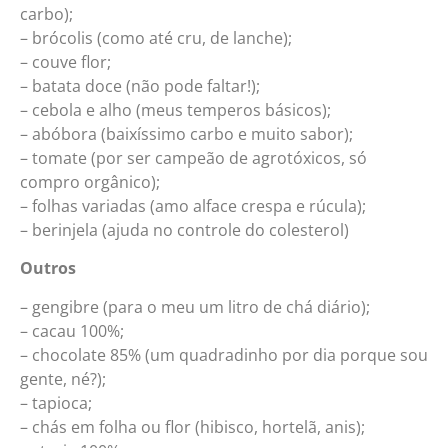
carbo);
– brócolis (como até cru, de lanche);
– couve flor;
– batata doce (não pode faltar!);
– cebola e alho (meus temperos básicos);
– abóbora (baixíssimo carbo e muito sabor);
– tomate (por ser campeão de agrotóxicos, só
compro orgânico);
– folhas variadas (amo alface crespa e rúcula);
– berinjela (ajuda no controle do colesterol)
Outros
– gengibre (para o meu um litro de chá diário);
– cacau 100%;
– chocolate 85% (um quadradinho por dia porque sou
gente, né?);
– tapioca;
– chás em folha ou flor (hibisco, hortelã, anis);